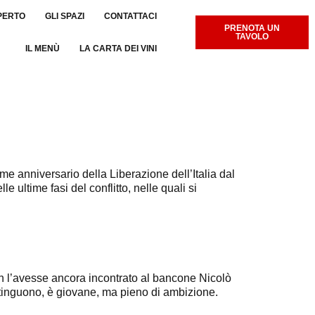
PERTO
GLI SPAZI
CONTATTACI
PRENOTA UN
TAVOLO
IL MENÙ
LA CARTA DEI VINI
e anniversario della Liberazione dell’Italia dal
le ultime fasi del conflitto, nelle quali si
n l’avesse ancora incontrato al bancone Nicolò
stinguono, è giovane, ma pieno di ambizione.