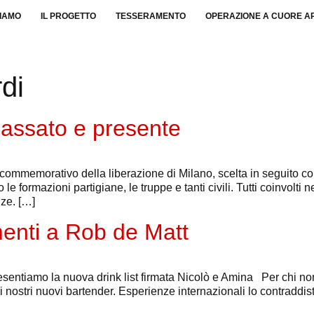
SIAMO
IL PROGETTO
TESSERAMENTO
OPERAZIONE A CUORE A
rdi
passato e presente
 commemorativo della liberazione di Milano, scelta in seguito com
e formazioni partigiane, le truppe e tanti civili. Tutti coinvolti nel
ze. […]
enti a Rob de Matt
sentiamo la nuova drink list firmata Nicolò e Amina Per chi no
i nostri nuovi bartender. Esperienze internazionali lo contraddi