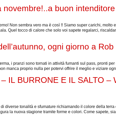
 novembre!..a buon intenditore
no! Non sembra vero ma è così !! Siamo super carichi, molto emozi
n sala. Quel tocco di calore che solo voi sapete regalarci, riscald
dell’autunno, ogni giorno a Rob
erma, i pranzi sono tornati in attività fumanti sul pass, pronti pe
i non manca proprio nulla per potervi offrire il meglio e viziare og
 IL BURRONE E IL SALTO – Wa
 di diverse tonalità e sfumature richiamando il colore della terra 
ura la nuova stagione tramite forme e colori. Come sapete, siam