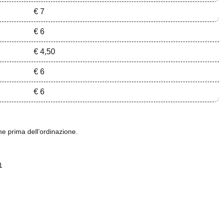
€ 7
€ 6
€ 4,50
€ 6
€ 6
che prima dell’ordinazione.
1