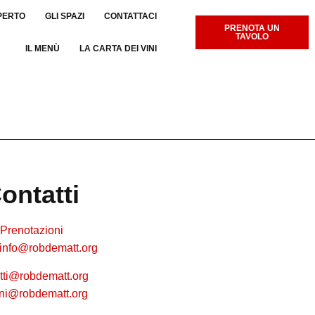
PERTO
GLI SPAZI
CONTATTACI
PRENOTA UN
TAVOLO
IL MENÙ
LA CARTA DEI VINI
ontatti
Prenotazioni
info@robdematt.org
tti@robdematt.org
cini@robdematt.org