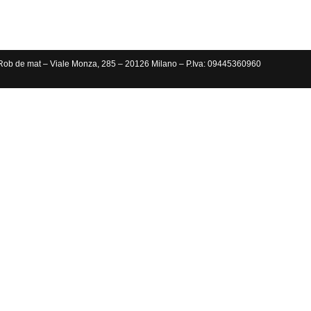
Rob de mat – Viale Monza, 285 – 20126 Milano – P.Iva: 09445360960