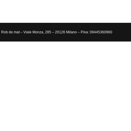
 Rob de mat – Viale Monza, 285 – 20126 Milano – P.Iva: 09445360960