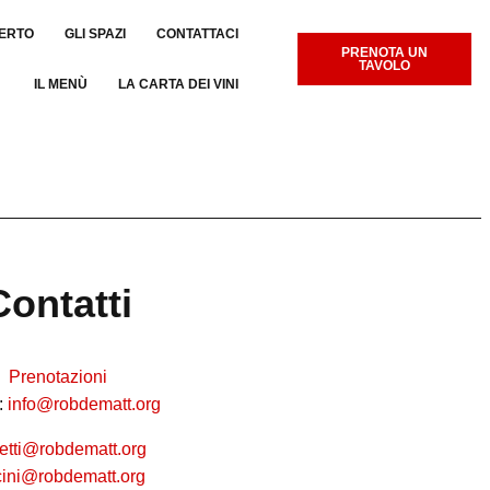
PERTO
GLI SPAZI
CONTATTACI
PRENOTA UN
TAVOLO
IL MENÙ
LA CARTA DEI VINI
Contatti
Prenotazioni
:
info@robdematt.org
etti@robdematt.org
ocini@robdematt.org