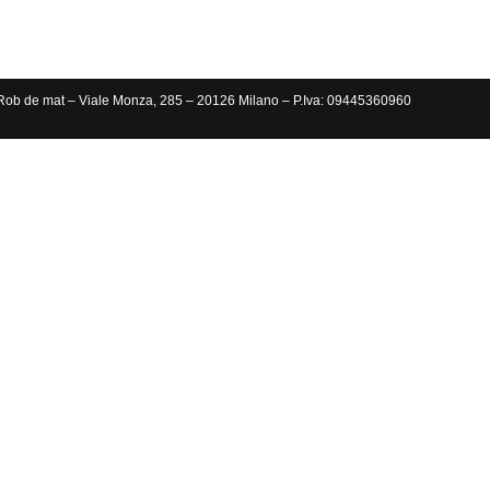
Rob de mat – Viale Monza, 285 – 20126 Milano – P.Iva: 09445360960