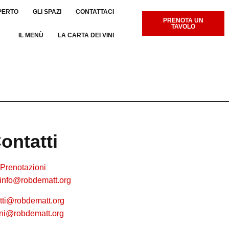
PERTO
GLI SPAZI
CONTATTACI
PRENOTA UN
TAVOLO
IL MENÙ
LA CARTA DEI VINI
ontatti
Prenotazioni
info@robdematt.org
tti@robdematt.org
cini@robdematt.org