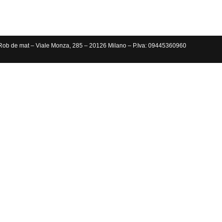
Rob de mat – Viale Monza, 285 – 20126 Milano – P.Iva: 09445360960