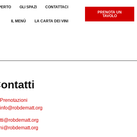
PERTO
GLI SPAZI
CONTATTACI
PRENOTA UN
TAVOLO
IL MENÙ
LA CARTA DEI VINI
ontatti
Prenotazioni
info@robdematt.org
tti@robdematt.org
cini@robdematt.org